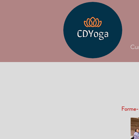
Cu
Forme-s