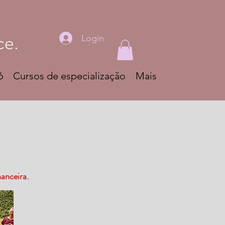
ce.
Login
6
Cursos de especialização
Mais
anceira.